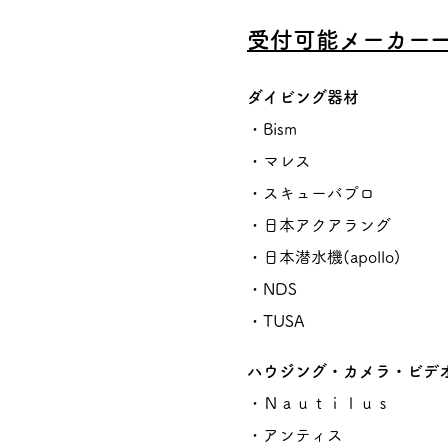
受付可能メーカー
ダイビング器材
・Bism
・
マレス
・
スキューバプロ
・
日本アクアラング
​・
日本潜水機(apollo)
​・
NDS
・TUSA
ハウジング・カメラ・ビデ
・Ｎａｕｔｉｌｕｓ
​・
アンティス