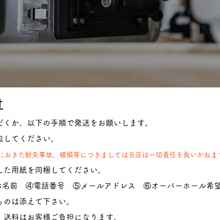
付
だくか、以下の手順で発送をお願いします。
包してください。
におきた紛失事故、破損等につきましては当店は一切責任を負いかねま
した用紙を同梱してください。
お名前 ④電話番号 ⑤メールアドレス ⑥オーバーホール希
ものは添えて下さい。
。
送料はお客様ご負担になります。