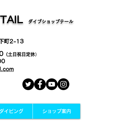
TAIL
ダイブショップテール
町2-13
0
（土日祝日定休
）
00
il.com
ダイビング
ショップ案内