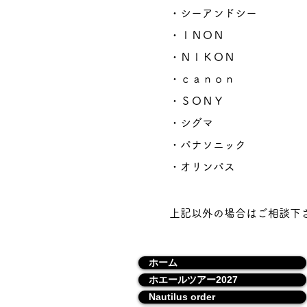
​・
シーアンドシー
​・
ＩＮＯＮ
​・
ＮＩＫＯＮ
​・
ｃａｎｏｎ
​・
ＳＯＮＹ
​・
シグマ
・パナソニック
​・
オリンパス
上記以外の場合はご相談下
ホーム
ホエールツアー2027
Nautilus order