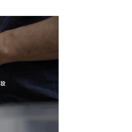
施設
ン
す