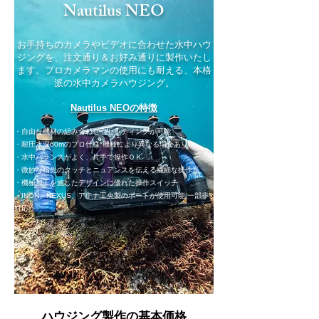
Nautilus NEO
お手持ちのカメラやビデオに合わせた水中ハウ
ジングを、注文通り＆お好み通りに製作いたし
ます。プロカメラマンの使用にも耐える、本格
派の水中カメラハウジング。
Nautilus NEOの特徴
・自由な機材の組み合わせやセッティングが可能
・耐圧水深60mのプロ仕様*機種により異なる場合あり
・水中バランスがよく、片手で操作ＯＫ
・微妙な指先のタッチとニュアンスを伝える繊細な操作系
・機械加工を施したデザインに優れた操作スイッチ
・INON、NEXUS、アテナ工央製のポートが使用可能(一部非
対応)
ハウジング製作の基本価格