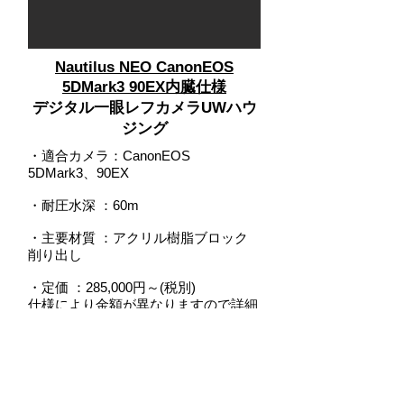
Nautilus NEO CanonEOS
5DMark3 90EX内臓仕様
デジタル一眼レフカメラUWハウ
ジング
・適合カメラ：CanonEOS
5DMark3、90EX
・耐圧水深
：
60m
・主要材質 ：アクリル樹脂ブロック
削り出し
・定価 ：285,000円～(税別)
仕様により金額が異なりますので詳細
はお問い合わせください。
＊画像はイメージです。付属しないオ
プションパーツが含まれます。